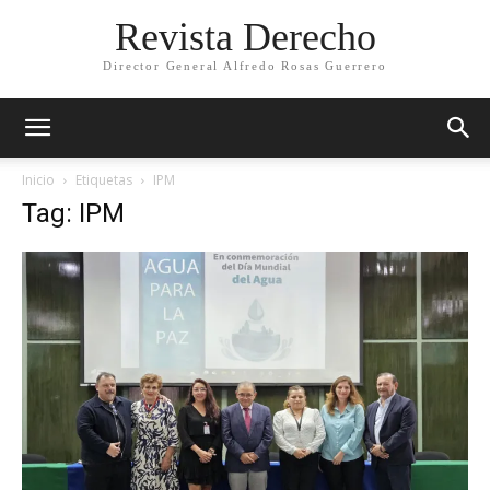
Revista Derecho
Director General Alfredo Rosas Guerrero
Inicio
Etiquetas
IPM
Tag: IPM