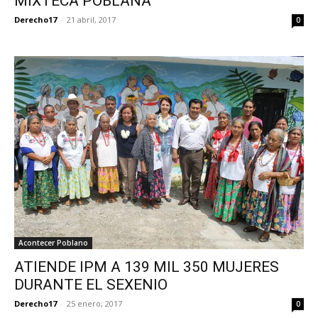
MIXTECA POBLANA
Derecho17
-
21 abril, 2017
0
Acontecer Poblano
ATIENDE IPM A 139 MIL 350 MUJERES
DURANTE EL SEXENIO
Derecho17
-
25 enero, 2017
0