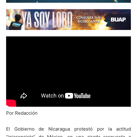
Por Redacción
El Gobierno de Nicaragua protestó por la actitud
“injerencista” de México, en una airada respuesta a