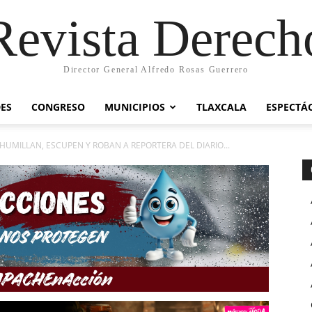
Revista Derech
Director General Alfredo Rosas Guerrero
ES
CONGRESO
MUNICIPIOS
TLAXCALA
ESPECTÁ
HUMILLAN, ESCUPEN Y ROBAN A REPORTERA DEL DIARIO...