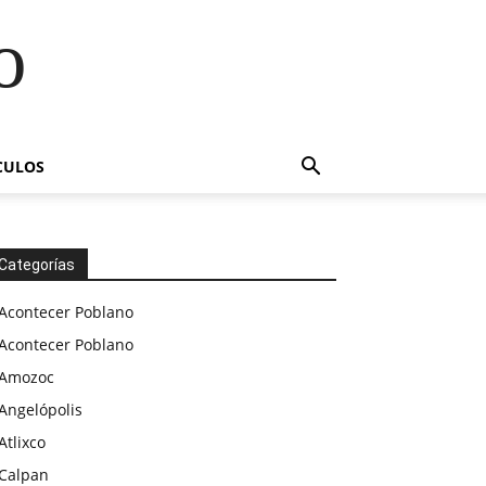
o
CULOS
Categorías
Acontecer Poblano
Acontecer Poblano
Amozoc
Angelópolis
Atlixco
Calpan