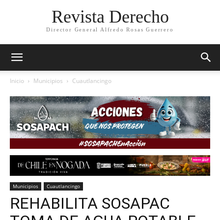
Revista Derecho
Director General Alfredo Rosas Guerrero
Inicio
Municipios
Cuautlancingo
Municipios
Cuautlancingo
REHABILITA SOSAPAC