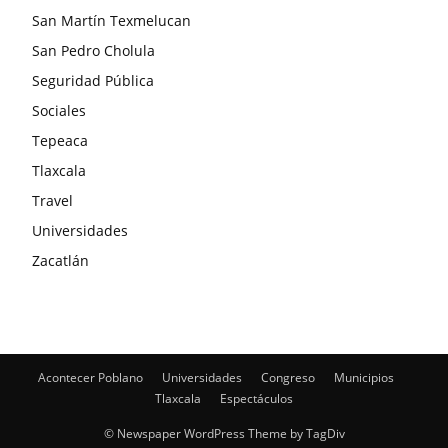
San Martín Texmelucan
San Pedro Cholula
Seguridad Pública
Sociales
Tepeaca
Tlaxcala
Travel
Universidades
Zacatlán
Acontecer Poblano
Universidades
Congreso
Municipios
Tlaxcala
Espectáculos
© Newspaper WordPress Theme by TagDiv