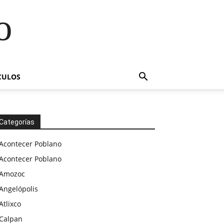
o
CULOS
Categorías
Acontecer Poblano
Acontecer Poblano
Amozoc
Angelópolis
Atlixco
Calpan