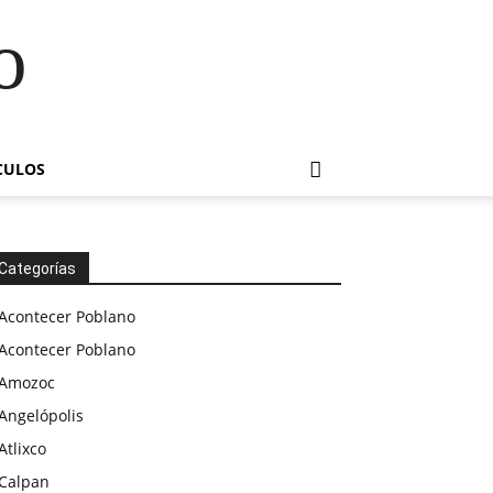
o
CULOS
Categorías
Acontecer Poblano
Acontecer Poblano
Amozoc
Angelópolis
Atlixco
Calpan