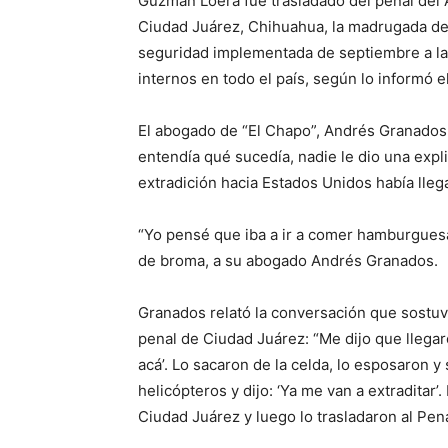
Guzmán Loera fue trasladado del penal del A
Ciudad Juárez, Chihuahua, la madrugada del
seguridad implementada de septiembre a la 
internos en todo el país, según lo informó 
El abogado de “El Chapo”, Andrés Granados di
entendía qué sucedía, nadie le dio una expli
extradición hacia Estados Unidos había lleg
“Yo pensé que iba a ir a comer hamburguesa
de broma, a su abogado Andrés Granados.
Granados relató la conversación que sostuvo
penal de Ciudad Juárez: “Me dijo que llegar
acá’. Lo sacaron de la celda, lo esposaron y
helicópteros y dijo: ‘Ya me van a extraditar’
Ciudad Juárez y luego lo trasladaron al Pen