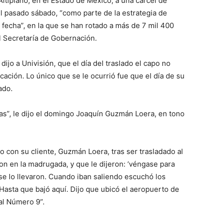
ltiplano, en el Estado de México, a una cárcel de
 pasado sábado, “como parte de la estrategia de
fecha”, en la que se han rotado a más de 7 mil 400
el Secretaría de Gobernación.
jo a Univisión, que el día del traslado el capo no
cación. Lo único que se le ocurrió fue que el día de su
ado.
s”, le dijo el domingo Joaquín Guzmán Loera, en tono
 con su cliente, Guzmán Loera, tras ser trasladado al
on en la madrugada, y que le dijeron: ‘véngase para
 se lo llevaron. Cuando iban saliendo escuchó los
. Hasta que bajó aquí. Dijo que ubicó el aeropuerto de
al Número 9”.