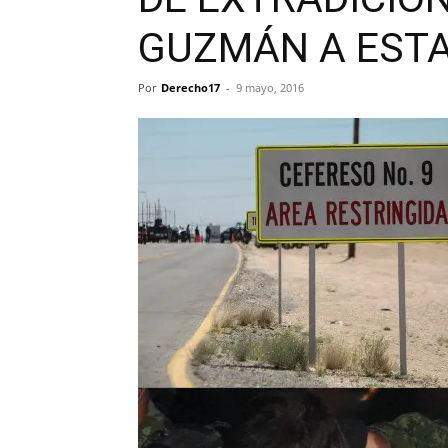
GUZMÁN A EST
Por
Derecho17
-
9 mayo, 2016