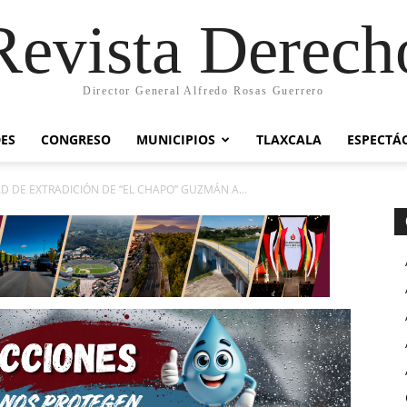
Revista Derech
Director General Alfredo Rosas Guerrero
ES
CONGRESO
MUNICIPIOS
TLAXCALA
ESPECTÁ
AD DE EXTRADICIÓN DE “EL CHAPO” GUZMÁN A...