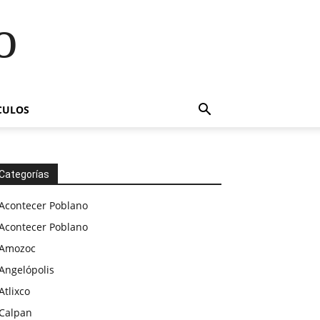
o
CULOS
Categorías
Acontecer Poblano
Acontecer Poblano
Amozoc
Angelópolis
Atlixco
Calpan