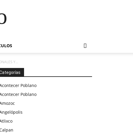
o
CULOS
NALES Y...
Categorías
Acontecer Poblano
Acontecer Poblano
Amozoc
Angelópolis
Atlixco
Calpan