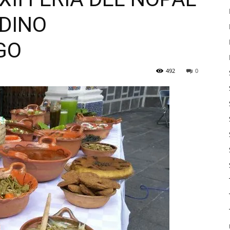
DINO
GO
492
0