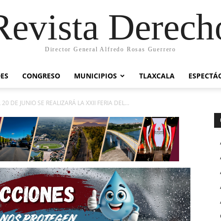
Revista Derech
Director General Alfredo Rosas Guerrero
ES
CONGRESO
MUNICIPIOS
TLAXCALA
ESPECTÁ
 20 DE JUNIO SE REALIZARÁ LA XXII FERIA DEL...