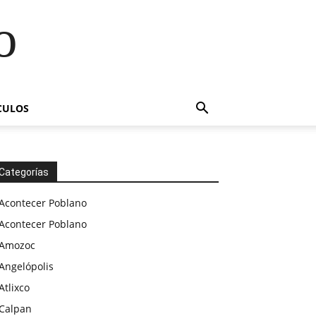
o
CULOS
Categorías
Acontecer Poblano
Acontecer Poblano
Amozoc
Angelópolis
Atlixco
Calpan