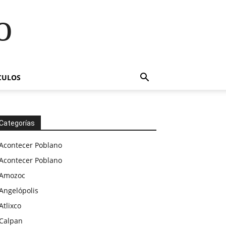
o
CULOS
Categorías
Acontecer Poblano
Acontecer Poblano
Amozoc
Angelópolis
Atlixco
Calpan