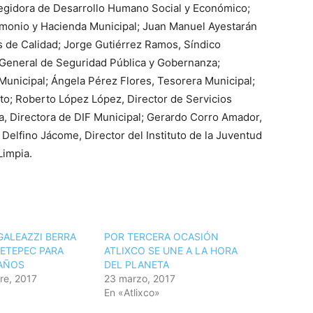
Regidora de Desarrollo Humano Social y Económico;
imonio y Hacienda Municipal; Juan Manuel Ayestarán
s de Calidad; Jorge Gutiérrez Ramos, Síndico
 General de Seguridad Pública y Gobernanza;
unicipal; Ángela Pérez Flores, Tesorera Municipal;
to; Roberto López López, Director de Servicios
, Directora de DIF Municipal; Gerardo Corro Amador,
 Delfino Jácome, Director del Instituto de la Juventud
Limpia.
GALEAZZI BERRA
POR TERCERA OCASIÓN
ETEPEC PARA
ATLIXCO SE UNE A LA HORA
AÑOS
DEL PLANETA
re, 2017
23 marzo, 2017
En «Atlixco»