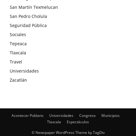
San Martín Texmelucan
San Pedro Cholula
Seguridad Pública
Sociales
Tepeaca
Tlaxcala
Travel
Universidades
Zacatlán
Acontecer Poblano
Universidades
Congreso
Municipios
Tlaxcala
Espectáculos
© Newspaper WordPress Theme by TagDiv