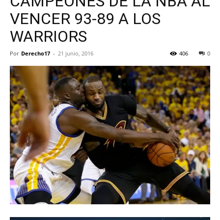
CAMPEONES DE LA NBA AL
VENCER 93-89 A LOS
WARRIORS
Por
Derecho17
-
21 junio, 2016
406
0