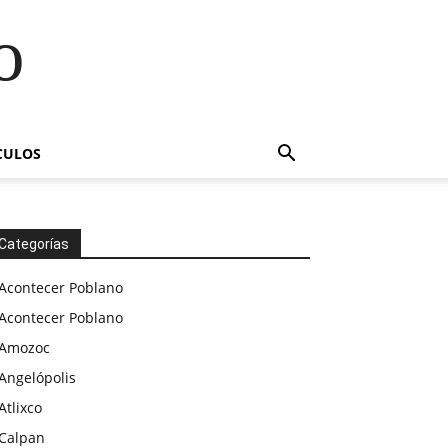
o
CULOS
Categorías
Acontecer Poblano
Acontecer Poblano
Amozoc
Angelópolis
Atlixco
Calpan