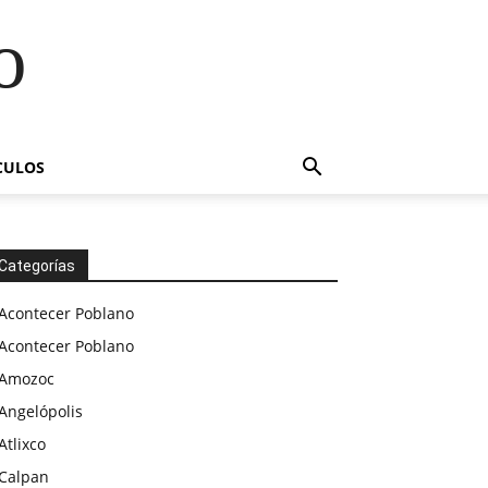
o
CULOS
Categorías
Acontecer Poblano
Acontecer Poblano
Amozoc
Angelópolis
Atlixco
Calpan