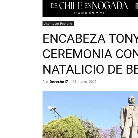
Acontecer Poblano
ENCABEZA TONY
CEREMONIA CO
NATALICIO DE B
Por
Derecho17
-
21 marzo, 2017