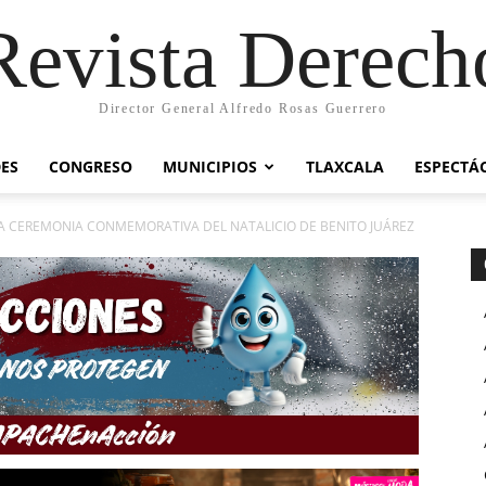
Revista Derech
Director General Alfredo Rosas Guerrero
ES
CONGRESO
MUNICIPIOS
TLAXCALA
ESPECTÁ
A CEREMONIA CONMEMORATIVA DEL NATALICIO DE BENITO JUÁREZ