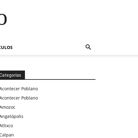
o
CULOS
Categorías
Acontecer Poblano
Acontecer Poblano
Amozoc
Angelópolis
Atlixco
Calpan