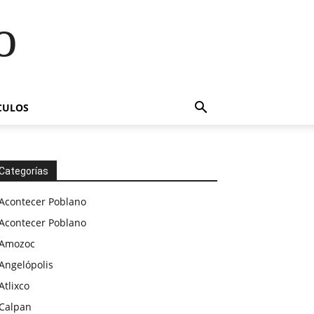
o
CULOS
Categorías
Acontecer Poblano
Acontecer Poblano
Amozoc
Angelópolis
Atlixco
Calpan