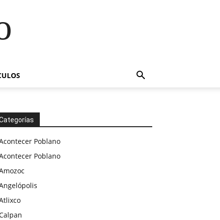
o
CULOS
Categorías
Acontecer Poblano
Acontecer Poblano
Amozoc
Angelópolis
Atlixco
Calpan