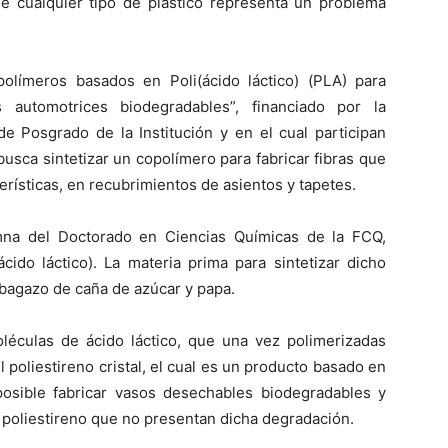
de cualquier tipo de plástico representa un problema
polímeros basados en Poli(ácido láctico) (PLA) para
s automotrices biodegradables”, financiado por la
de Posgrado de la Institución y en el cual participan
busca sintetizar un copolímero para fabricar fibras que
rísticas, en recubrimientos de asientos y tapetes.
umna del Doctorado en Ciencias Químicas de la FCQ,
ácido láctico). La materia prima para sintetizar dicho
 bagazo de caña de azúcar y papa.
léculas de ácido láctico, que una vez polimerizadas
poliestireno cristal, el cual es un producto basado en
 posible fabricar vasos desechables biodegradables y
n poliestireno que no presentan dicha degradación.