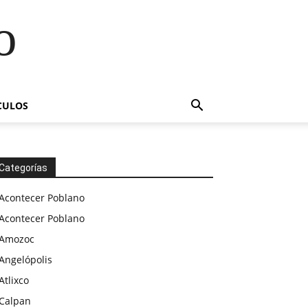
o
CULOS
Categorías
Acontecer Poblano
Acontecer Poblano
Amozoc
Angelópolis
Atlixco
Calpan