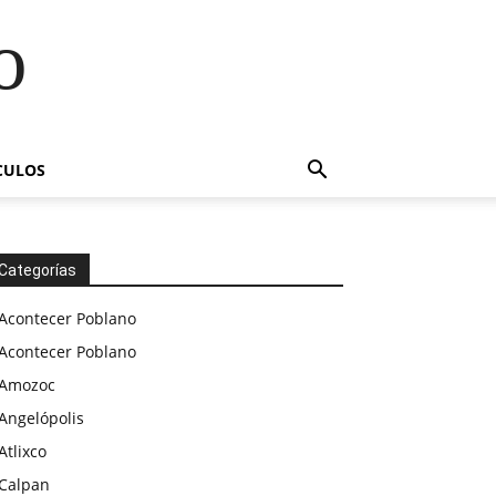
o
CULOS
Categorías
Acontecer Poblano
Acontecer Poblano
Amozoc
Angelópolis
Atlixco
Calpan