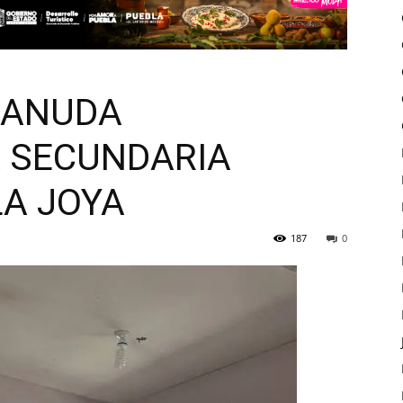
EANUDA
A SECUNDARIA
LA JOYA
187
0