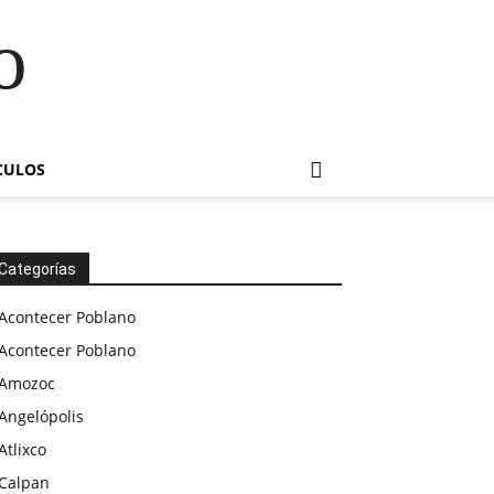
o
CULOS
Categorías
Acontecer Poblano
Acontecer Poblano
Amozoc
Angelópolis
Atlixco
Calpan