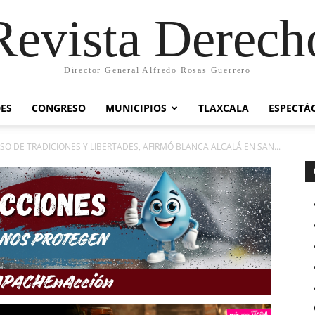
Revista Derech
Director General Alfredo Rosas Guerrero
ES
CONGRESO
MUNICIPIOS
TLAXCALA
ESPECTÁ
 DE TRADICIONES Y LIBERTADES, AFIRMÓ BLANCA ALCALÁ EN SAN...