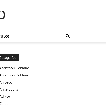
o
CULOS
Categorías
Acontecer Poblano
Acontecer Poblano
Amozoc
Angelópolis
Atlixco
Calpan