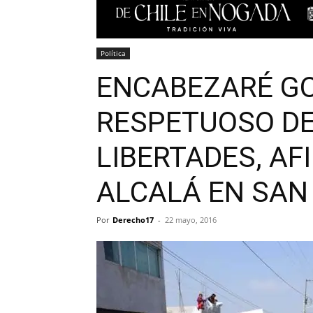
Política
ENCABEZARÉ G
RESPETUOSO DE
LIBERTADES, A
ALCALÁ EN SAN
Por
Derecho17
-
22 mayo, 2016