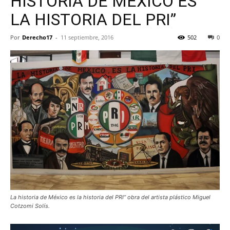
HISTORIA DE MÉXICO ES
LA HISTORIA DEL PRI”
Por
Derecho17
-
11 septiembre, 2016
502
0
La historia de México es la historia del PRI” obra del artista plástico Miguel
Cotzomi Solís.