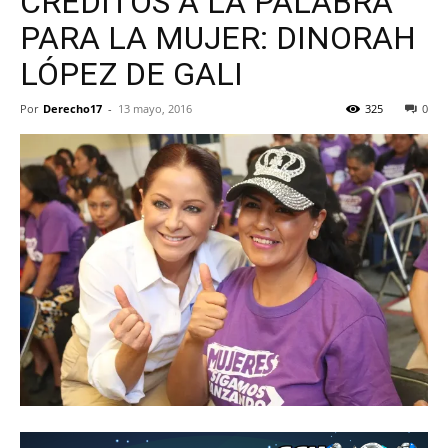
CRÉDITOS A LA PALABRA
PARA LA MUJER: DINORAH
LÓPEZ DE GALI
Por
Derecho17
-
13 mayo, 2016
325
0