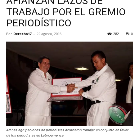
AFIANZAN LAZOS DE
TRABAJO POR EL GREMIO
PERIODÍSTICO
Por
Derecho17
-
22 agosto, 2016
282
0
Ambas agrupaciones de periodistas acordaron trabajar en conjunto en favor
de los periodistas en Latinoamérica.