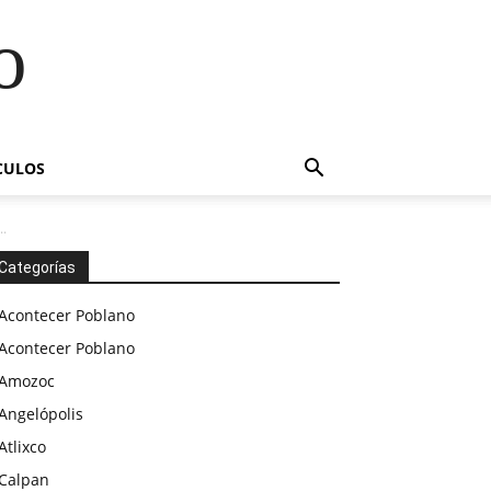
o
CULOS
.
Categorías
Acontecer Poblano
Acontecer Poblano
Amozoc
Angelópolis
Atlixco
Calpan