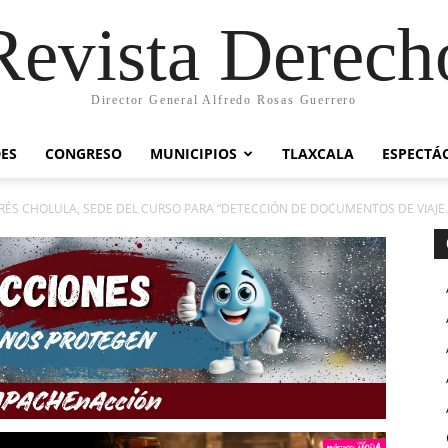
Revista Derech
Director General Alfredo Rosas Guerrero
ES
CONGRESO
MUNICIPIOS
TLAXCALA
ESPECTÁ
ÉS CHOLULA, SEDE DEL CURSO PARA “DETECCIÓN DE DOCUMENTOS DE VIAJE..