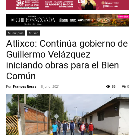
Municipios
Atlixco
Atlixco: Continúa gobierno de
Guillermo Velázquez
iniciando obras para el Bien
Común
Por
Frances Rosas
-
8 julio, 2021
86
0