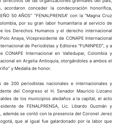
directivos de las organizaciones gremiales del país,
, acordaron conceder la condecoración honorifica,
ÑO 50 AÑOS” “FENALPRENSA” con la “Magna Cruz
olombia, por su gran labor humanitaria al servicio de
de los Derechos Humanos y el derecho internacional
o Polo Anaya, Vicepresidente de CONAPE Internacional
ternacional de Periodistas y Editores “FUNINPED”, y a
e CONAPE Internacional en Valledupar, Colombia y
nacional en Argelia Antioquia, otorgándoles a ambos el
iño” y Medalla de honor.
 de 200 periodistas nacionales e internacionales y
dente del Congreso el H. Senador Mauricio Lizcano
aldes de los municipios aledaños a la capital, el acto
presidente de FENALPRENSA, Lic. Libardo Guzmán y
po, además se contó con la presencia del Coronel Jerez
Bogotá, que al igual fue galardonado por la labor que