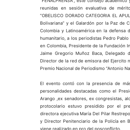
“FENALPRENSA”, este consejo académico y 
reunidas en sesión evaluativa de mérito
”OBELISCO DORADO CATEGORIA EL APULE
Bolivariana” y el Galardón por la Paz de C
Colombia y Latinoamérica en la defensa 
humanitario, a los periodistas Pedro Pabl
en Colombia, Presidente de la Fundación In
Jaime Gregorio Muñoz Baca, Delegado d
Director de la red de emisora del Ejercito 
Premio Nacional de Periodismo “Antonio Nar
El evento contó con la presencia de más
personalidades destacadas como el Presi
Arango ,ex senadores, ex congresistas, alc
protocolario estuvo presidido por el 
directora ejecutiva María Del Pilar Restre
y Director Penitenciario de la Policía en 
viene realizado en pro del posconflicto.