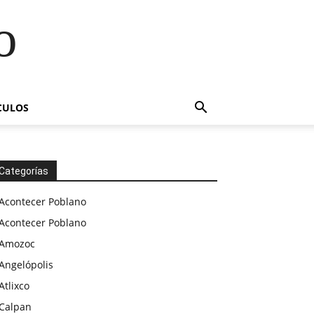
o
CULOS
Categorías
Acontecer Poblano
Acontecer Poblano
Amozoc
Angelópolis
Atlixco
Calpan