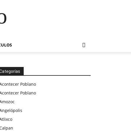
o
CULOS
Categorías
Acontecer Poblano
Acontecer Poblano
Amozoc
Angelópolis
Atlixco
Calpan