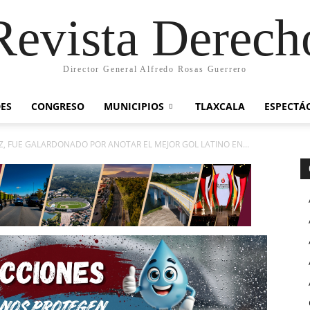
Revista Derech
Director General Alfredo Rosas Guerrero
ES
CONGRESO
MUNICIPIOS
TLAXCALA
ESPECTÁ
Z, FUE GALARDONADO POR ANOTAR EL MEJOR GOL LATINO EN...