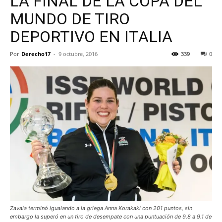
LA FINAL DE LA COPA DEL
MUNDO DE TIRO
DEPORTIVO EN ITALIA
Por
Derecho17
-
9 octubre, 2016
339
0
Zavala terminó igualando a la griega Anna Korakaki con 201 puntos, sin
embargo la superó en un tiro de desempate con una puntuación de 9.8 a 9.1 de