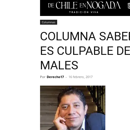
Columnas
COLUMNA SABER
ES CULPABLE D
MALES
Por
Derecho17
-
16 febrero, 2017