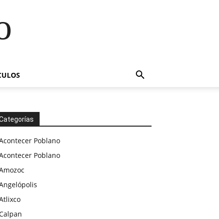
o
CULOS
Categorías
Acontecer Poblano
Acontecer Poblano
Amozoc
Angelópolis
Atlixco
Calpan