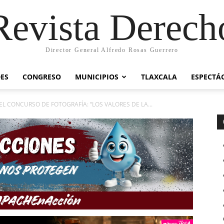
Revista Derech
Director General Alfredo Rosas Guerrero
ES
CONGRESO
MUNICIPIOS
TLAXCALA
ESPECTÁ
L CONCURSO DE FOTOGRAFÍA: “LOS VALORES DE LA...