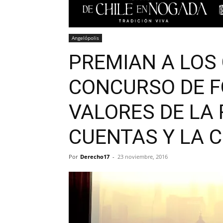
Angelópolis
PREMIAN A LOS
CONCURSO DE F
VALORES DE LA 
CUENTAS Y LA C
Por
Derecho17
-
23 noviembre, 2016