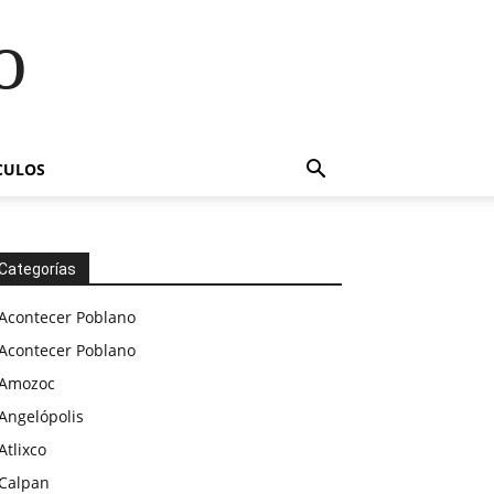
o
CULOS
Categorías
Acontecer Poblano
Acontecer Poblano
Amozoc
Angelópolis
Atlixco
Calpan