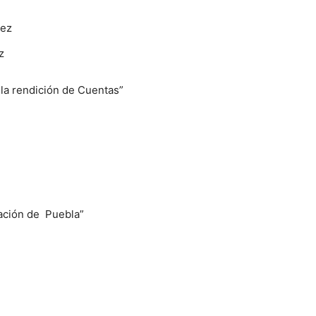
hez
z
 la rendición de Cuentas”
dación de Puebla”