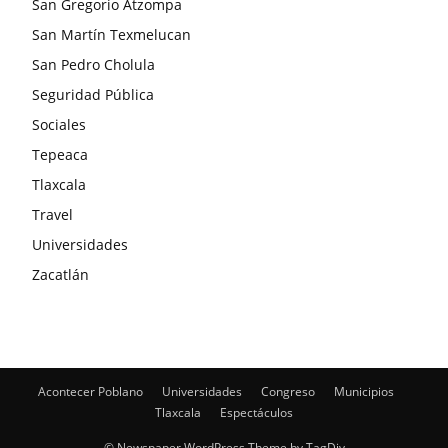
San Gregorio Atzompa
San Martín Texmelucan
San Pedro Cholula
Seguridad Pública
Sociales
Tepeaca
Tlaxcala
Travel
Universidades
Zacatlán
Acontecer Poblano
Universidades
Congreso
Municipios
Tlaxcala
Espectáculos
© Newspaper WordPress Theme by TagDiv