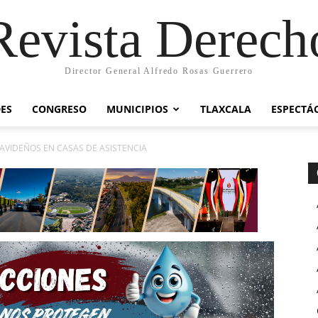
Revista Derech
Director General Alfredo Rosas Guerrero
ES
CONGRESO
MUNICIPIOS
TLAXCALA
ESPECTÁ
 NAVIDEÑOS EN CASAS DE ASISTENCIA