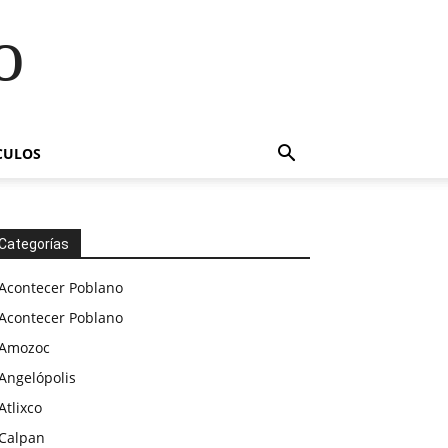
o
CULOS
Categorías
Acontecer Poblano
Acontecer Poblano
Amozoc
Angelópolis
Atlixco
Calpan