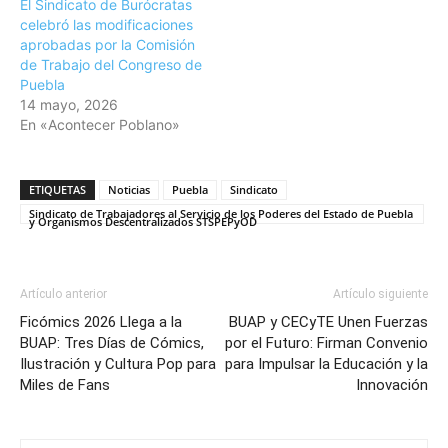
El Sindicato de Burócratas
celebró las modificaciones
aprobadas por la Comisión
de Trabajo del Congreso de
Puebla
14 mayo, 2026
En «Acontecer Poblano»
ETIQUETAS
Noticias
Puebla
Sindicato
Sindicato de Trabajadores al Servicio de los Poderes del Estado de Puebla
y Organismos Descentralizados STSPEPyOD
Artículo anterior
Artículo siguiente
Ficómics 2026 Llega a la
BUAP y CECyTE Unen Fuerzas
BUAP: Tres Días de Cómics,
por el Futuro: Firman Convenio
Ilustración y Cultura Pop para
para Impulsar la Educación y la
Miles de Fans
Innovación