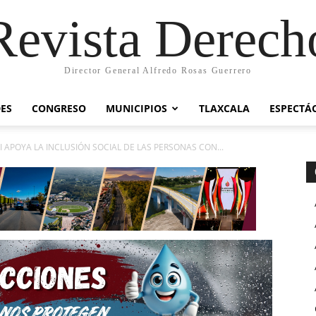
Revista Derech
Director General Alfredo Rosas Guerrero
ES
CONGRESO
MUNICIPIOS
TLAXCALA
ESPECTÁ
 APOYA LA INCLUSIÓN SOCIAL DE LAS PERSONAS CON...