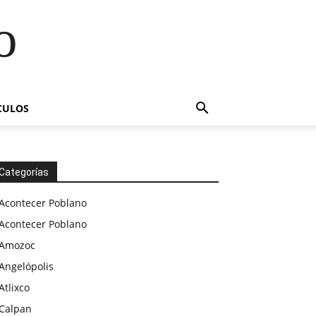
o
CULOS
Categorías
Acontecer Poblano
Acontecer Poblano
Amozoc
Angelópolis
Atlixco
Calpan