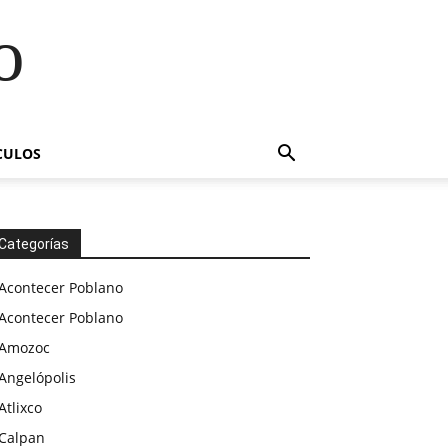
o
CULOS
Categorías
Acontecer Poblano
Acontecer Poblano
Amozoc
Angelópolis
Atlixco
Calpan