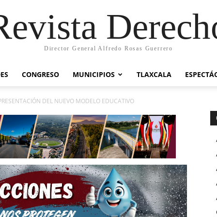
Revista Derech
Director General Alfredo Rosas Guerrero
ES
CONGRESO
MUNICIPIOS
TLAXCALA
ESPECTÁ
A PRESENTACIÓN DEL NUEVO MODELO EDUCATIVO