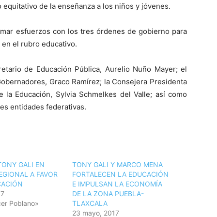
o equitativo de la enseñanza a los niños y jóvenes.
umar esfuerzos con los tres órdenes de gobierno para
en el rubro educativo.
retario de Educación Pública, Aurelio Nuño Mayer; el
Gobernadores, Graco Ramírez; la Consejera Presidenta
de la Educación, Sylvia Schmelkes del Valle; así como
tes entidades federativas.
TONY GALI EN
TONY GALI Y MARCO MENA
EGIONAL A FAVOR
FORTALECEN LA EDUCACIÓN
CACIÓN
E IMPULSAN LA ECONOMÍA
17
DE LA ZONA PUEBLA-
er Poblano»
TLAXCALA
23 mayo, 2017