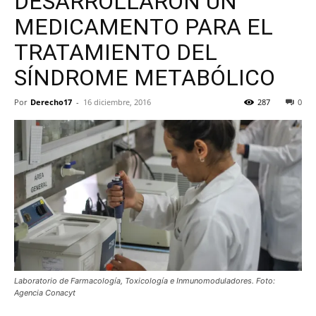
DESARROLLARON UN
MEDICAMENTO PARA EL
TRATAMIENTO DEL
SÍNDROME METABÓLICO
Por
Derecho17
-
16 diciembre, 2016
287
0
Laboratorio de Farmacología, Toxicología e Inmunomoduladores. Foto:
Agencia Conacyt